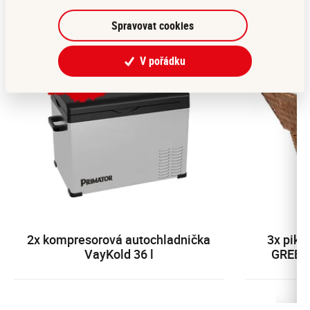
Spravovat cookies
V pořádku
2x kompresorová autochladnička
3x pik
VayKold 36 l
GREEN 