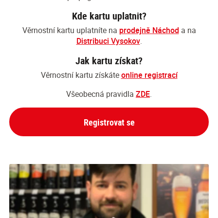
Kde kartu uplatnit?
Věrnostní kartu uplatníte na
prodejně Náchod
a na
Distribuci Vysokov
.
Jak kartu získat?
Věrnostní kartu získáte
online registrací
Všeobecná pravidla
ZDE
.
Registrovat se