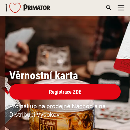
Věrnostní karta
Registrace ZDE
Pro nákup na prodejně Náchod a na
Distribuci Vysokov