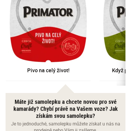
Pivo na celý život!
Když pi
Máte již samolepku a chcete novou pro své
kamarády? Chybí právě na Vašem voze? Jak
získám svou samolepku?
Je to jednoduché, samolepku můžete získat u nás na
prodejně nebo Vám ji zašleme.