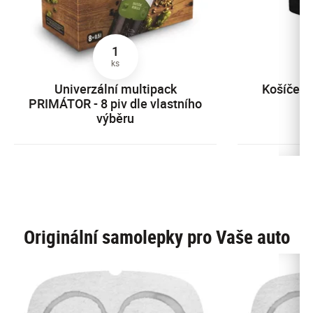
1
ks
Univerzální multipack
Košíček 
PRIMÁTOR - 8 piv dle vlastního
t
výběru
Originální samolepky pro Vaše auto