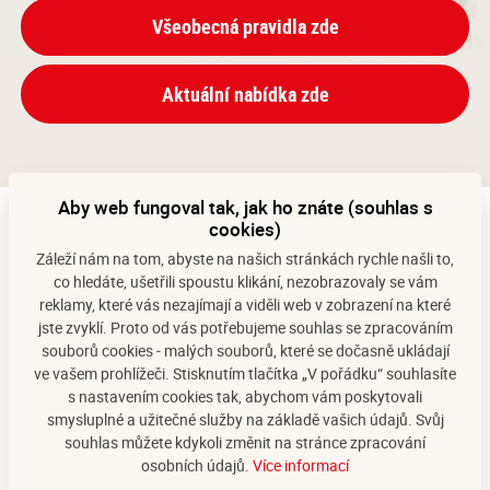
Všeobecná pravidla zde
Aktuální nabídka zde
Aby web fungoval tak, jak ho znáte (souhlas s
cookies)
SUDY - sleva a letní soutěž
Záleží nám na tom, abyste na našich stránkách rychle našli to,
co hledáte, ušetřili spoustu klikání, nezobrazovaly se vám
Při nákupu sudového piva a sudové limonády
reklamy, které vás nezajímají a viděli web v zobrazení na které
získáte slevu 5% a zároveň s námi můžete soutěžit.
jste zvyklí. Proto od vás potřebujeme souhlas se zpracováním
souborů cookies - malých souborů, které se dočasně ukládají
Více informací najdete v
Aktuální nabídce slev a
ve vašem prohlížeči. Stisknutím tlačítka „V pořádku“ souhlasíte
odměn
.
s nastavením cookies tak, abychom vám poskytovali
smysluplné a užitečné služby na základě vašich údajů. Svůj
souhlas můžete kdykoli změnit na stránce zpracování
LETNÍ SOUTĚŽ 15. 6. - 30. 9. 2026
osobních údajů.
Více informací